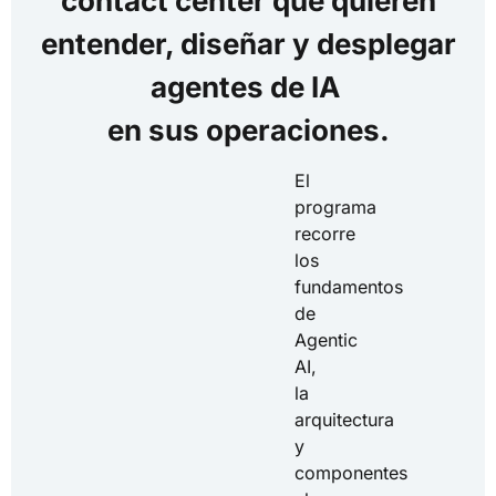
contact center que quieren
entender, diseñar y desplegar
agentes de IA
en sus operaciones.
El
programa
recorre
los
fundamentos
de
Agentic
AI,
la
arquitectura
y
componentes