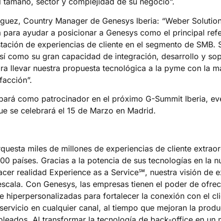
 tamaño, sector y complejidad de su negocio”.
guez, Country Manager de Genesys Iberia: “Weber Solution
 para ayudar a posicionar a Genesys como el principal ref
tación de experiencias de cliente en el segmento de SMB. 
í como su gran capacidad de integración, desarrollo y sopo
ra llevar nuestra propuesta tecnológica a la pyme con la 
sfacción”.
ipará como patrocinador en el próximo G-Summit Iberia, ev
ue se celebrará el 15 de Marzo en Madrid.
uesta miles de millones de experiencias de cliente extraor
 países. Gracias a la potencia de sus tecnologías en la nub
er realidad Experience as a Service℠, nuestra visión de ex
escala. Con Genesys, las empresas tienen el poder de ofrec
 e hiperpersonalizadas para fortalecer la conexión con el 
servicio en cualquier canal, al tiempo que mejoran la produc
eados. Al transformar la tecnología de back-office en u