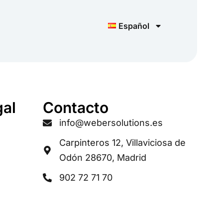
Español
gal
Contacto
info@webersolutions.es
Carpinteros 12, Villaviciosa de
Odón 28670, Madrid
902 72 71 70