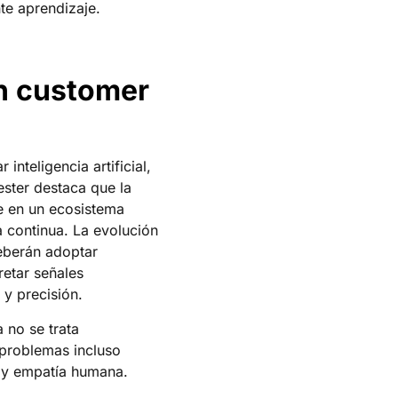
te aprendizaje.
en customer
nteligencia artificial,
ster destaca que la
e en un ecosistema
 continua. La evolución
eberán adoptar
retar señales
 y precisión.
 no se trata
 problemas incluso
a y empatía humana.