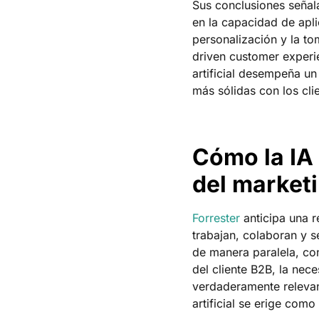
Sus conclusiones señala
en la capacidad de aplic
personalización y la to
driven customer experie
artificial desempeña un
más sólidas con los cli
Cómo la IA 
del marketi
Forrester
anticipa una r
trabajan, colaboran y 
de manera paralela, co
del cliente B2B, la nec
verdaderamente relevan
artificial se erige como