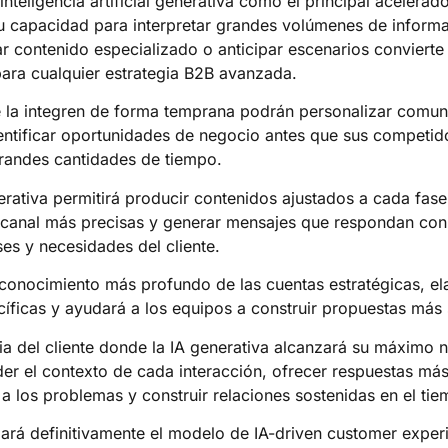
a inteligencia artificial generativa como el principal aceler
 capacidad para interpretar grandes volúmenes de inform
ar contenido especializado o anticipar escenarios convierte
para cualquier estrategia B2B avanzada.
 la integren de forma temprana podrán personalizar comun
dentificar oportunidades de negocio antes que sus competid
randes cantidades de tiempo.
erativa permitirá producir contenidos ajustados a cada fase
canal más precisas y generar mensajes que respondan con 
es y necesidades del cliente.
n conocimiento más profundo de las cuentas estratégicas, e
ficas y ayudará a los equipos a construir propuestas más 
ia del cliente donde la IA generativa alcanzará su máximo 
er el contexto de cada interacción, ofrecer respuestas má
 a los problemas y construir relaciones sostenidas en el tie
ará definitivamente el modelo de IA-driven customer experi