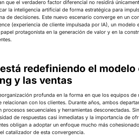
n que el verdadero factor diferencial no residirá únicament
ar la inteligencia artificial de forma estratégica para impulsa
ma de decisiones. Este nuevo escenario converge en un con
nce (experiencia de cliente impulsada por IA), un modelo en
 papel protagonista en la generación de valor y en la const
entes.
está redefiniendo el modelo
ng y las ventas
eorganización profunda en la forma en que los equipos de 
se relacionan con los clientes. Durante años, ambos depar
n procesos secuenciales y herramientas desconectadas. Si
esidad de respuestas casi inmediatas y la importancia de of
tes obligan a adoptar un enfoque mucho más cohesionado. 
 el catalizador de esta convergencia.