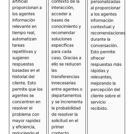
artificial
contexto de la
personalizadas
proporcionan a
interacción,
al proporcionar
los agentes
acceder a
a los agentes
información
bases de
información
relevante en
conocimiento y
contextual y
tiempo real,
recomendar
recomendaciones
automatizan
soluciones
durante la
tareas
específicas
conversación.
repetitivas y
para cada
Esto permite
sugieren
caso. Gracias a
ofrecer
respuestas
ello se reducen
respuestas más
basadas en el
las
rápidas y
historial del
transferencias
relevantes,
cliente. Esto
innecesarias
mejorando la
permite que los
entre agentes o
percepción del
agentes se
departamentos
cliente sobre el
concentren en
y se incrementa
servicio
resolver el
la probabilidad
recibido.
problema con
de resolver la
mayor rapidez
solicitud en el
y eficiencia,
primer
reduciendo el
contacto.